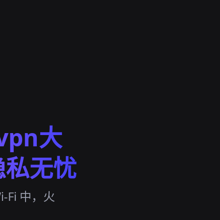
vpn大
隐私无忧
Fi 中，火