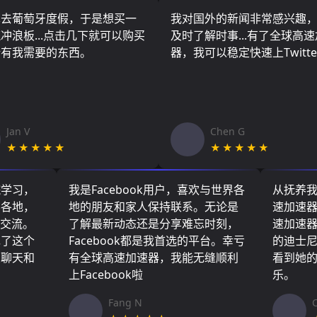
算去葡萄牙度假，于是想买一
我对国外的新闻非常感兴趣
冲浪板...点击几下就可以购买
及时了解时事...有了全球高
所有我需要的东西。
器，我可以稳定快速上Twitte
Jan V
Chen G
★★★★★
★★★★★
院学习，
我是Facebook用户，喜欢与世界各
从抚养
界各地，
地的朋友和家人保持联系。无论是
速加速
们交流。
了解最新动态还是分享难忘时刻，
速加速
现了这个
Facebook都是我首选的平台。幸亏
的迪士
友聊天和
有全球高速加速器，我能无缝顺利
看到她
上Facebook啦
乐。
Fang N